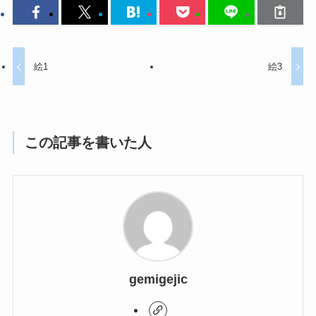
絵1
絵3
この記事を書いた人
gemigejic