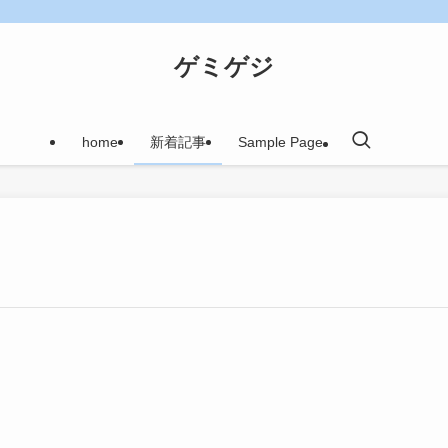
ゲミゲジ
home
新着記事
Sample Page